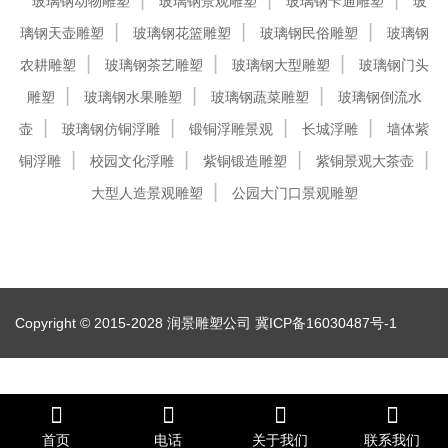
玻璃钢动物雕塑
玻璃钢景观雕塑
玻璃钢卡通雕塑
玻
璃钢天壶雕塑
玻璃钢花篮雕塑
玻璃钢民俗雕塑
玻璃钢
农耕雕塑
玻璃钢茶艺雕塑
玻璃钢大型雕塑
玻璃钢门头
雕塑
玻璃钢水果雕塑
玻璃钢蔬菜雕塑
玻璃钢倒流水
壶
玻璃钢仿铜浮雕
锻铜浮雕景观
长城浮雕
墙体紫
铜浮雕
校园文化浮雕
紫铜锻造雕塑
紫铜景观大茶壶
大型人造景观雕塑
公园大门口景观雕塑
Copyright © 2015-2028 润景雕塑公司
冀ICP备16030487号-1
首页
电话
关于我们
联系我们