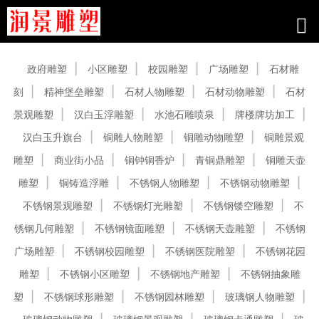
产品中心
政府雕塑
小区雕塑
校园雕塑
广场雕塑
石材雕
刻
精神堡垒雕塑
石材人物雕塑
石材动物雕塑
石材
景观雕塑
汉白玉浮雕塑
水池石雕喷泉
牌楼牌坊加工
汉白玉升旗台
铜雕人物雕塑
铜雕动物雕塑
铜雕景观
雕塑
商业街小品
铜钟铜香炉
青铜鼎雕塑
铜雕天壶
雕塑
铜铸造浮雕
不锈钢人物雕塑
不锈钢动物雕塑
不锈钢景观雕塑
不锈钢灯光雕塑
不锈钢镂空雕塑
不
锈钢几何雕塑
不锈钢镜面雕塑
不锈钢天壶雕塑
不锈钢
广场雕塑
不锈钢校园雕塑
不锈钢医院雕塑
不锈钢花园
雕塑
不锈钢小区雕塑
不锈钢地产雕塑
不锈钢抽象雕
塑
不锈钢球形雕塑
不锈钢园林雕塑
玻璃钢人物雕塑