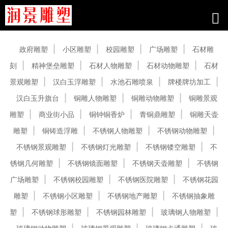
产品中心
政府雕塑
小区雕塑
校园雕塑
广场雕塑
石材雕
刻
精神堡垒雕塑
石材人物雕塑
石材动物雕塑
石材
景观雕塑
汉白玉浮雕塑
水池石雕喷泉
牌楼牌坊加工
汉白玉升旗台
铜雕人物雕塑
铜雕动物雕塑
铜雕景观
雕塑
商业街小品
铜钟铜香炉
青铜鼎雕塑
铜雕天壶
雕塑
铜铸造浮雕
不锈钢人物雕塑
不锈钢动物雕塑
不锈钢景观雕塑
不锈钢灯光雕塑
不锈钢镂空雕塑
不
锈钢几何雕塑
不锈钢镜面雕塑
不锈钢天壶雕塑
不锈钢
广场雕塑
不锈钢校园雕塑
不锈钢医院雕塑
不锈钢花园
雕塑
不锈钢小区雕塑
不锈钢地产雕塑
不锈钢抽象雕
塑
不锈钢球形雕塑
不锈钢园林雕塑
玻璃钢人物雕塑