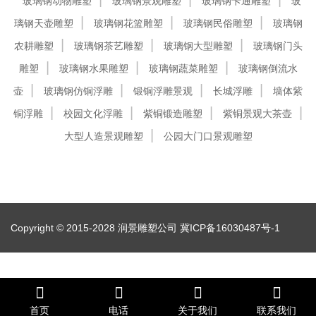
玻璃钢动物雕塑
玻璃钢景观雕塑
玻璃钢卡通雕塑
玻
璃钢天壶雕塑
玻璃钢花篮雕塑
玻璃钢民俗雕塑
玻璃钢
农耕雕塑
玻璃钢茶艺雕塑
玻璃钢大型雕塑
玻璃钢门头
雕塑
玻璃钢水果雕塑
玻璃钢蔬菜雕塑
玻璃钢倒流水
壶
玻璃钢仿铜浮雕
锻铜浮雕景观
长城浮雕
墙体紫
铜浮雕
校园文化浮雕
紫铜锻造雕塑
紫铜景观大茶壶
大型人造景观雕塑
公园大门口景观雕塑
Copyright © 2015-2028 润景雕塑公司
冀ICP备16030487号-1
首页
电话
关于我们
联系我们