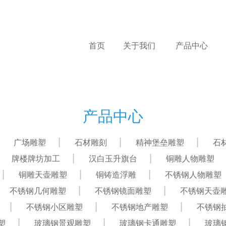
首页
关于我们
产品中心
产品中心
广场雕塑
石材雕刻
精神堡垒雕塑
石
牌楼牌坊加工
汉白玉升旗台
铜雕人物雕塑
铜雕天壶雕塑
铜铸造浮雕
不锈钢人物雕塑
不锈钢几何雕塑
不锈钢镜面雕塑
不锈钢天壶
不锈钢小区雕塑
不锈钢地产雕塑
不锈钢
塑
玻璃钢景观雕塑
玻璃钢卡通雕塑
玻璃