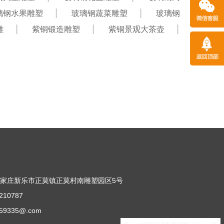
璃钢水果雕塑
玻璃钢蔬菜雕塑
玻璃钢
雕
紫铜锻造雕塑
紫铜景观大茶壶
司
家庄新乐市正莫镇正莫村南雕塑园区5号
10787
9335@.com