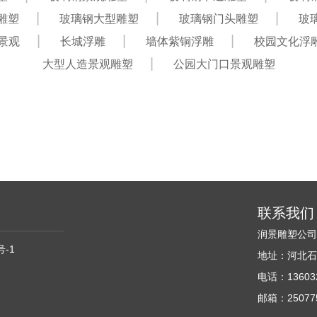
雕塑
玻璃钢大型雕塑
玻璃钢门头雕塑
玻
景观
长城浮雕
墙体紫铜浮雕
校园文化浮
大型人造景观雕塑
公园大门口景观雕塑
联系我们
润景雕塑公
号-1
地址：河北石
电话：136032
邮箱：250775