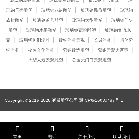
玻璃钢动物雕塑
玻璃钢景观雕塑
玻璃钢卡通雕塑
玻
璃钢天壶雕塑
玻璃钢花篮雕塑
玻璃钢民俗雕塑
玻璃钢
农耕雕塑
玻璃钢茶艺雕塑
玻璃钢大型雕塑
玻璃钢门头
雕塑
玻璃钢水果雕塑
玻璃钢蔬菜雕塑
玻璃钢倒流水
壶
玻璃钢仿铜浮雕
锻铜浮雕景观
长城浮雕
墙体紫
铜浮雕
校园文化浮雕
紫铜锻造雕塑
紫铜景观大茶壶
大型人造景观雕塑
公园大门口景观雕塑
Copyright © 2015-2028 润景雕塑公司
冀ICP备16030487号-1
首页
电话
关于我们
联系我们