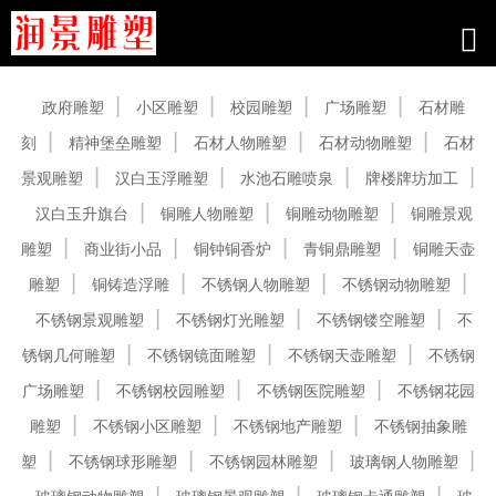
产品中心
政府雕塑
小区雕塑
校园雕塑
广场雕塑
石材雕
刻
精神堡垒雕塑
石材人物雕塑
石材动物雕塑
石材
景观雕塑
汉白玉浮雕塑
水池石雕喷泉
牌楼牌坊加工
汉白玉升旗台
铜雕人物雕塑
铜雕动物雕塑
铜雕景观
雕塑
商业街小品
铜钟铜香炉
青铜鼎雕塑
铜雕天壶
雕塑
铜铸造浮雕
不锈钢人物雕塑
不锈钢动物雕塑
不锈钢景观雕塑
不锈钢灯光雕塑
不锈钢镂空雕塑
不
锈钢几何雕塑
不锈钢镜面雕塑
不锈钢天壶雕塑
不锈钢
广场雕塑
不锈钢校园雕塑
不锈钢医院雕塑
不锈钢花园
雕塑
不锈钢小区雕塑
不锈钢地产雕塑
不锈钢抽象雕
塑
不锈钢球形雕塑
不锈钢园林雕塑
玻璃钢人物雕塑