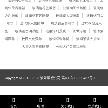
玻璃钢动物雕塑
玻璃钢景观雕塑
玻璃钢卡通雕塑
玻
璃钢天壶雕塑
玻璃钢花篮雕塑
玻璃钢民俗雕塑
玻璃钢
农耕雕塑
玻璃钢茶艺雕塑
玻璃钢大型雕塑
玻璃钢门头
雕塑
玻璃钢水果雕塑
玻璃钢蔬菜雕塑
玻璃钢倒流水
壶
玻璃钢仿铜浮雕
锻铜浮雕景观
长城浮雕
墙体紫
铜浮雕
校园文化浮雕
紫铜锻造雕塑
紫铜景观大茶壶
大型人造景观雕塑
公园大门口景观雕塑
Copyright © 2015-2028 润景雕塑公司
冀ICP备16030487号-1
首页
电话
关于我们
联系我们