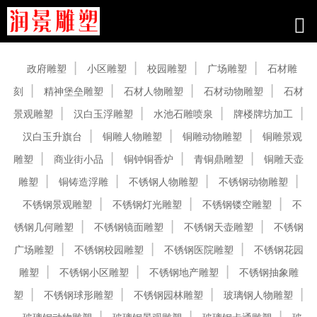
产品中心
政府雕塑
小区雕塑
校园雕塑
广场雕塑
石材雕
刻
精神堡垒雕塑
石材人物雕塑
石材动物雕塑
石材
景观雕塑
汉白玉浮雕塑
水池石雕喷泉
牌楼牌坊加工
汉白玉升旗台
铜雕人物雕塑
铜雕动物雕塑
铜雕景观
雕塑
商业街小品
铜钟铜香炉
青铜鼎雕塑
铜雕天壶
雕塑
铜铸造浮雕
不锈钢人物雕塑
不锈钢动物雕塑
不锈钢景观雕塑
不锈钢灯光雕塑
不锈钢镂空雕塑
不
锈钢几何雕塑
不锈钢镜面雕塑
不锈钢天壶雕塑
不锈钢
广场雕塑
不锈钢校园雕塑
不锈钢医院雕塑
不锈钢花园
雕塑
不锈钢小区雕塑
不锈钢地产雕塑
不锈钢抽象雕
塑
不锈钢球形雕塑
不锈钢园林雕塑
玻璃钢人物雕塑