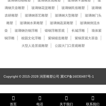
玻璃钢动物雕塑
玻璃钢景观雕塑
玻璃钢卡通雕塑
玻
璃钢天壶雕塑
玻璃钢花篮雕塑
玻璃钢民俗雕塑
玻璃钢
农耕雕塑
玻璃钢茶艺雕塑
玻璃钢大型雕塑
玻璃钢门头
雕塑
玻璃钢水果雕塑
玻璃钢蔬菜雕塑
玻璃钢倒流水
壶
玻璃钢仿铜浮雕
锻铜浮雕景观
长城浮雕
墙体紫
铜浮雕
校园文化浮雕
紫铜锻造雕塑
紫铜景观大茶壶
大型人造景观雕塑
公园大门口景观雕塑
Copyright © 2015-2028 润景雕塑公司
冀ICP备16030487号-1
首页
电话
关于我们
联系我们