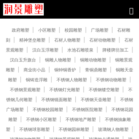
产品中心
政府雕塑
小区雕塑
校园雕塑
广场雕塑
石材雕
刻
精神堡垒雕塑
石材人物雕塑
石材动物雕塑
石材
景观雕塑
汉白玉浮雕塑
水池石雕喷泉
牌楼牌坊加工
汉白玉升旗台
铜雕人物雕塑
铜雕动物雕塑
铜雕景观
雕塑
商业街小品
铜钟铜香炉
青铜鼎雕塑
铜雕天壶
雕塑
铜铸造浮雕
不锈钢人物雕塑
不锈钢动物雕塑
不锈钢景观雕塑
不锈钢灯光雕塑
不锈钢镂空雕塑
不
锈钢几何雕塑
不锈钢镜面雕塑
不锈钢天壶雕塑
不锈钢
广场雕塑
不锈钢校园雕塑
不锈钢医院雕塑
不锈钢花园
雕塑
不锈钢小区雕塑
不锈钢地产雕塑
不锈钢抽象雕
塑
不锈钢球形雕塑
不锈钢园林雕塑
玻璃钢人物雕塑