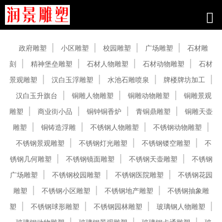
产品中心
政府雕塑
小区雕塑
校园雕塑
广场雕塑
石材雕
刻
精神堡垒雕塑
石材人物雕塑
石材动物雕塑
石材
景观雕塑
汉白玉浮雕塑
水池石雕喷泉
牌楼牌坊加工
汉白玉升旗台
铜雕人物雕塑
铜雕动物雕塑
铜雕景观
雕塑
商业街小品
铜钟铜香炉
青铜鼎雕塑
铜雕天壶
雕塑
铜铸造浮雕
不锈钢人物雕塑
不锈钢动物雕塑
不锈钢景观雕塑
不锈钢灯光雕塑
不锈钢镂空雕塑
不
锈钢几何雕塑
不锈钢镜面雕塑
不锈钢天壶雕塑
不锈钢
广场雕塑
不锈钢校园雕塑
不锈钢医院雕塑
不锈钢花园
雕塑
不锈钢小区雕塑
不锈钢地产雕塑
不锈钢抽象雕
塑
不锈钢球形雕塑
不锈钢园林雕塑
玻璃钢人物雕塑