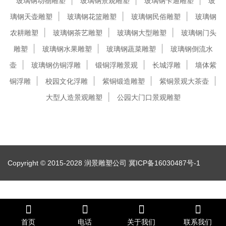
玻璃钢动物雕塑
玻璃钢景观雕塑
玻璃钢卡通雕塑
玻
璃钢天壶雕塑
玻璃钢花篮雕塑
玻璃钢民俗雕塑
玻璃钢
农耕雕塑
玻璃钢茶艺雕塑
玻璃钢大型雕塑
玻璃钢门头
雕塑
玻璃钢水果雕塑
玻璃钢蔬菜雕塑
玻璃钢倒流水
壶
玻璃钢仿铜浮雕
锻铜浮雕景观
长城浮雕
墙体紫
铜浮雕
校园文化浮雕
紫铜锻造雕塑
紫铜景观大茶壶
大型人造景观雕塑
公园大门口景观雕塑
Copyright © 2015-2028 润景雕塑公司
冀ICP备16030487号-1
首页
电话
关于我们
联系我们