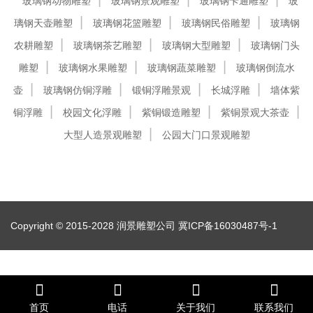
玻璃钢动物雕塑
玻璃钢景观雕塑
玻璃钢卡通雕塑
玻
璃钢天壶雕塑
玻璃钢花篮雕塑
玻璃钢民俗雕塑
玻璃钢
农耕雕塑
玻璃钢茶艺雕塑
玻璃钢大型雕塑
玻璃钢门头
雕塑
玻璃钢水果雕塑
玻璃钢蔬菜雕塑
玻璃钢倒流水
壶
玻璃钢仿铜浮雕
锻铜浮雕景观
长城浮雕
墙体紫
铜浮雕
校园文化浮雕
紫铜锻造雕塑
紫铜景观大茶壶
大型人造景观雕塑
公园大门口景观雕塑
Copyright © 2015-2028 润景雕塑公司
冀ICP备16030487号-1
首页
电话
关于我们
联系我们