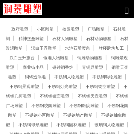
产品中心
政府雕塑
小区雕塑
校园雕塑
广场雕塑
石材雕
刻
精神堡垒雕塑
石材人物雕塑
石材动物雕塑
石材
景观雕塑
汉白玉浮雕塑
水池石雕喷泉
牌楼牌坊加工
汉白玉升旗台
铜雕人物雕塑
铜雕动物雕塑
铜雕景观
雕塑
商业街小品
铜钟铜香炉
青铜鼎雕塑
铜雕天壶
雕塑
铜铸造浮雕
不锈钢人物雕塑
不锈钢动物雕塑
不锈钢景观雕塑
不锈钢灯光雕塑
不锈钢镂空雕塑
不
锈钢几何雕塑
不锈钢镜面雕塑
不锈钢天壶雕塑
不锈钢
广场雕塑
不锈钢校园雕塑
不锈钢医院雕塑
不锈钢花园
雕塑
不锈钢小区雕塑
不锈钢地产雕塑
不锈钢抽象雕
塑
不锈钢球形雕塑
不锈钢园林雕塑
玻璃钢人物雕塑